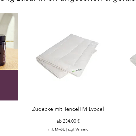
Zudecke mit TencelTM Lyocel
Sale-Preis
ab
234,00 €
inkl. MwSt.
|
zzgl. Versand