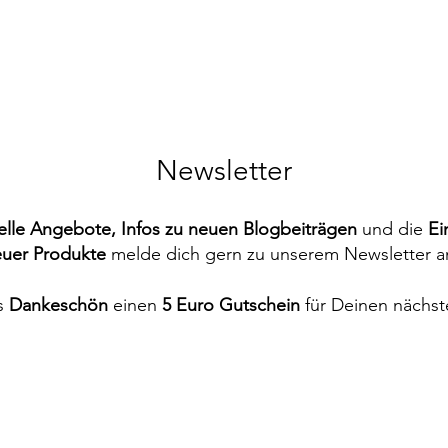
Newsletter
elle Angebote, Infos zu neuen Blogbeiträgen
und
die
Ei
uer Produkte
melde dich gern zu unserem Newsletter a
s
Dankeschön
einen
5 Euro Gutschein
für Deinen nächst
f und
bett
lig
aus
Nachttisch aus Massivholz zum
Zudecke mit Schafschurwolle
Natur-Spannunterbett aus
Ergonomiekissen mit
Natur-
Nachtk
Natur
Lin
fpaneel
 60 °C)
n
Baumwollvlies (Waschbar bis 95 °C)
Schafschurwollnoppen und
Einhängen
Schaf
Sale-Preis
ab
256,00 €
Zirbenflocken
Sale-Preis
Sale-Preis
ab
ab
182,00 €
304,00 €