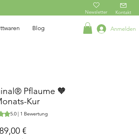
Newsletter
Kontakt
ttwaren
Blog
Anmelden
inal® Pflaume 🧡
Monats-Kur
g beträgt 5.0 von fünf Sternen, basierend auf 1 Bewertung.
5.0 | 1 Bewertung
Preis
89,00 €