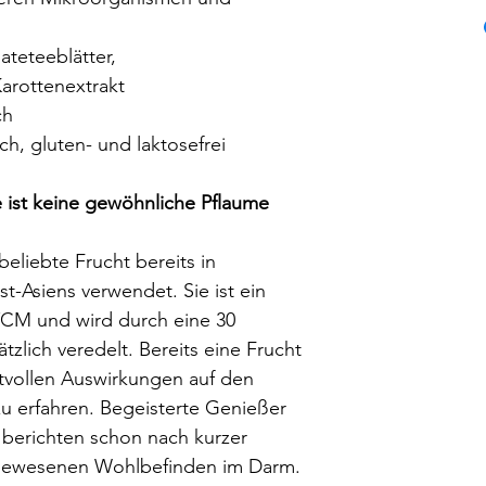
Lieferzeit
K
Brennwert
Liefer
Inhalt: 5
ateteeblätter,
Fett
arottenextrakt
ch
davon gesättig
ch, gluten- und laktosefrei
Fettsäuren
Kohlenhydrat
 ist keine gewöhnliche Pflaume
davon Zucker
beliebte Frucht bereits in
Ballaststoffe
t-Asiens verwendet. Sie ist ein
 TCM und wird durch eine 30
Eiweiß
zlich veredelt. Bereits eine Frucht
tvollen Auswirkungen auf den
Salz
u erfahren. Begeisterte Genießer
* Ohne Zuckerzusat
 berichten schon nach kurzer
aus der Frucht
natürl
agewesenen Wohlbefinden im Darm.