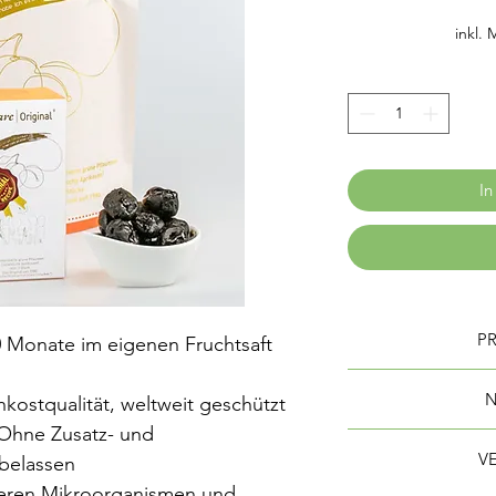
inkl.
In
P
 Monate im eigenen Fruchtsaft
Herste
hkostqualität, weltweit geschützt
Zutaten: Fermenti
Ohne Zusatz- und
100g enth
(japanische 
V
rbelassen
Brennwert
0,1% (Maulbee
eren Mikroorganismen und