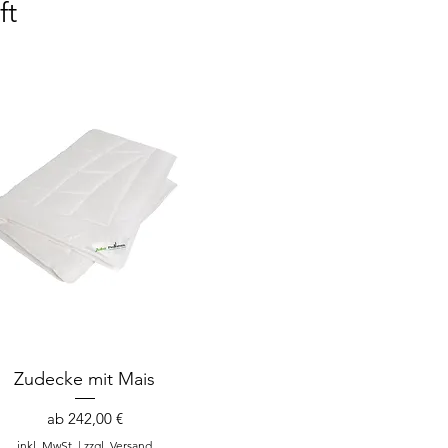
ft
Zudecke mit Mais
Sale-Preis
ab
242,00 €
inkl. MwSt.
|
zzgl. Versand