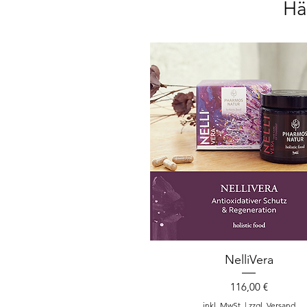
Hä
NelliVera
Preis
116,00 €
inkl. MwSt.
|
zzgl. Versand