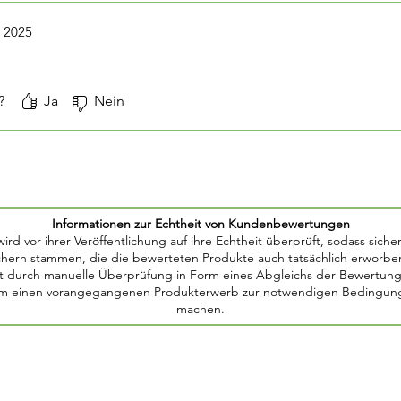
. 2025
nen bewertet.
?
Ja
Nein
Informationen zur Echtheit von Kundenbewertungen
d vor ihrer Veröffentlichung auf ihre Echtheit überprüft, sodass sicher
chern stammen, die die bewerteten Produkte auch tatsächlich erworbe
 durch manuelle Überprüfung in Form eines Abgleichs der Bewertung m
um einen vorangegangenen Produkterwerb zur notwendigen Bedingung f
machen.