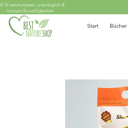
00 % naturbelassen, ursprünglich &
höchste Bioverfügbarkeit
Start
Bücher