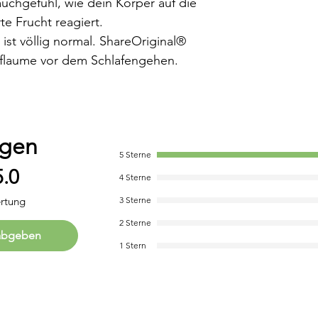
uchgefühl, wie dein Körper auf die
e Frucht reagiert.
t völlig normal. ShareOriginal®
Pflaume vor dem Schlafengehen.
ngen
5 Sterne
5.0
 bewertet.
4 Sterne
ertung
3 Sterne
2 Sterne
abgeben
1 Stern