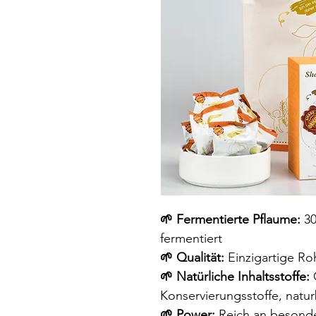
🌱 Fermentierte Pflaume:
30
fermentiert
🌱 Qualität:
Einzigartige Ro
🌱 Natürliche Inhaltsstoffe:
Konservierungsstoffe, natu
🌱 Power:
Reich an besond