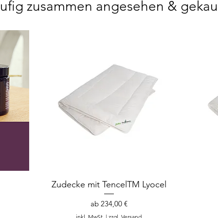
ufig zusammen angesehen & gekau
Zudecke mit TencelTM Lyocel
Sale-Preis
ab
234,00 €
inkl. MwSt.
|
zzgl. Versand