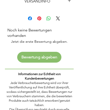
VERSANDINFO
ISBN-13: 978-3-905831-19-1
Herausgeber: Govinda-Verlag
Lieferzeit innerhalb Deutschlands:
227 Seiten
3 bis 5 Tage
Lieferzeit nach Österreich:
5 bis 9 Tage
Noch keine Bewertungen
vorhanden
Jetzt die erste Bewertung abgeben.
Bewertung abgeben
Informationen zur Echtheit von
Kundenbewertungen
Jede Verbraucherbewertung wird vor ihrer
Veröffentlichung auf ihre Echtheit überprüft,
sodass sichergestellt ist, dass Bewertungen nur
von Verbrauchern stammen, die die bewerteten
Produkte auch tatsächlich erworben/genutzt
haben.
Die Überprüfung geschieht durch manuelle