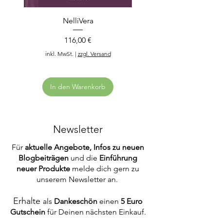
NelliVera
Preis
116,00 €
inkl. MwSt.
|
zzgl. Versand
In den Warenkorb
Newsletter
Für
aktuelle Angebote, Infos zu neuen
Blogbeiträgen
und
die
Einführung
neuer Produkte
melde dich gern zu
unserem Newsletter an.
Erhalte
als
Dankeschön
einen
5 Euro
Gutschein
für Deinen nächsten Einkauf.
Ganzjahresdecke mit Hanf und
Nachttisch aus Massivholz zum
Nachtkästchen aus Massivholz
Zudecke mit TencelTM Lyocel
Zudecke mit Schafschurwolle
Linea Dolce – Massivholzbett
Linea Pura – Massivholzbett
Federholzlattenrost (völlig
Natur-Spannunterbett aus
Natur-Spannunterbett aus
Natur-Spannunterbett aus
Natur-Spannunterbett aus
Ergonomiekissen mit
Ergonomiekissen mit
Zudecke mit Mais