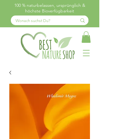
100 % naturbelassen, ursprünglich &
höchste Bioverfügbarkeit