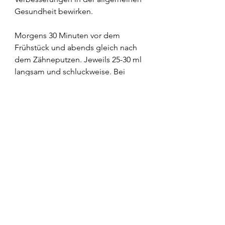
Gesundheit bewirken. 
Morgens 30 Minuten vor dem 
Frühstück und abends gleich nach 
dem Zähneputzen. Jeweils 25-30 ml 
langsam und schluckweise. Bei 
Bedarf trinke 100 ml über den Tag 
verteilt. Der Aloe Vera Bio Ursaft ist 
auch 
für Diabetiker geeignet.
Nutzen wir die Kraft der Natur 
verbessern unser Wohlbefinden 
sanft auf natürlichem Wege. Es ist 
an der Zeit, die vielfältigen Schätze 
der Natur anzunehmen und einen 
gesünderen Lebensstil zu fördern.
Probiere es doch einfach mal aus 