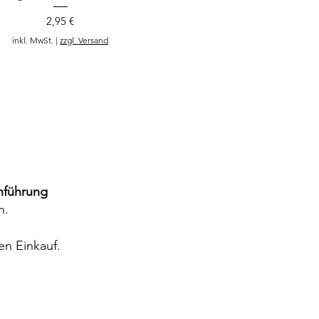
Preis
2,95 €
inkl. MwSt.
|
zzgl. Versand
5 Euro
Gutschein
nführung
n.
en Einkauf.
Magnetlesezeichen Bienen
Preis
2,95 €
inkl. MwSt.
|
zzgl. Versand