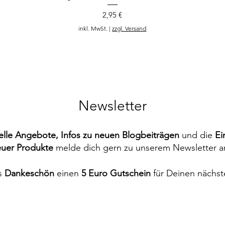
Preis
2,95 €
inkl. MwSt.
|
zzgl. Versand
Newsletter
elle Angebote, Infos zu neuen Blogbeiträgen
und
die
Ei
uer Produkte
melde dich gern zu unserem Newsletter a
s
Dankeschön
einen
5 Euro Gutschein
für Deinen nächst
ngel
ust
Magnetlesezeichen Lustige Leseeulen
Magnetlesezeichen Pillow talk
Preis
Preis
2,95 €
2,95 €
inkl. MwSt.
inkl. MwSt.
|
|
zzgl. Versand
zzgl. Versand