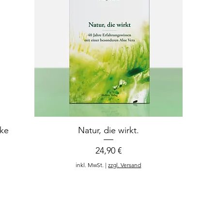
eke
Natur, die wirkt.
Preis
24,90 €
inkl. MwSt.
|
zzgl. Versand