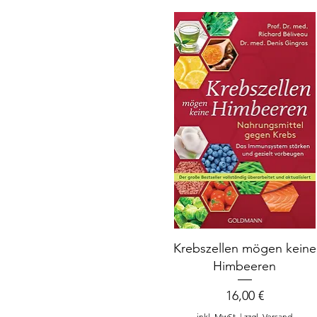
Krebszellen mögen keine
Himbeeren
Preis
16,00 €
inkl. MwSt.
|
zzgl. Versand