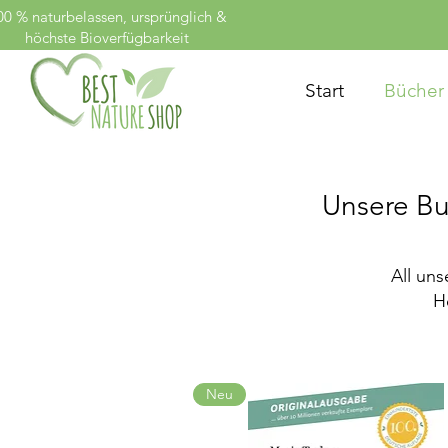
00 % naturbelassen, ursprünglich &
höchste Bioverfügbarkeit
Start
Bücher
Unsere Bu
All un
H
Neu