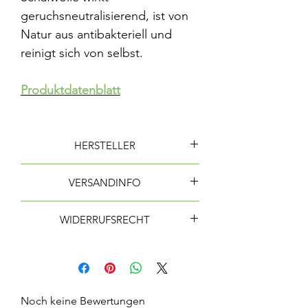
geruchsneutralisierend, ist von
Natur aus antibakteriell und
reinigt sich von selbst.
Produktdatenblatt
HERSTELLER
ProNatura - Das Schlafsystem (JOKA
VERSANDINFO
Kapsamer GmbH)
Lieferung per Paketdienst (GLS)
WIDERRUFSRECHT
Lieferzeit: 3 - 4 Wochen
Dieses Produkt ist im Best Nature
Shop ein Hygieneartikel und daher
Versand durch ProNatura
vom Widerrufsrecht ausgeschlossen.
Noch keine Bewertungen