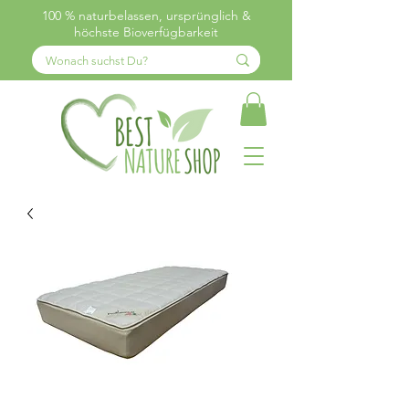
100 % naturbelassen, ursprünglich &
höchste Bioverfügbarkeit